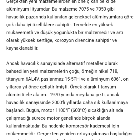
Gerçekten yeni malzemelerden en öne çıkan belki de
alüminyum lityumdur. Bu malzeme 7075 ve 7050 gibi
havacılık pazarında kullanılan geleneksel alüminyumlara göre
çok daha iyi özelliklere sahiptir. Temelde en yüksek
mukavemetli ve düşük yoğunlukta bir malzemedir ve artı
olarak yüksek sertliğe, korozyon direncine sahiptir ve
kaynaklanabilir.
Ancak havacılık sanayisinde alternatif metaller olarak
bahsedilen yeni malzemelerin çoğu, örneğin nikel 718,
titanyum 6AL4V, paslanmaz 15-5PH ve alüminyum 6061, on
yıllarca yıl önce geliştirilmişti. Örnek olarak titanyum
alüminiti ele alalım. 1970 yılında meydana çıktı, ancak
havacılık sanayisinde 2000’li yıllarda daha sık kullanılmaya
başlandı. Bugün, motor 1100°F (600°C) sıcaklığın altında
çalışmadığı sürece motor genelinde birçok alanda
kullanılmaktadır. Bu nedenle kompresör kademesi için
mükemmeldir. Gerçekten yeniden ortaya çıkmaya başladığını