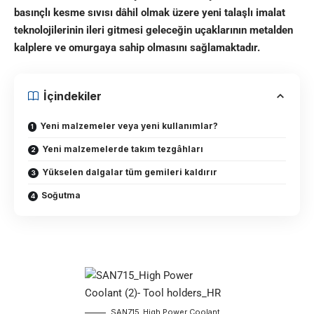
bas
ı
nçl
ı
kesme s
ı
v
ı
s
ı
dâhil olmak üzere yeni tala
ş
l
ı
imalat
teknolojilerinin ileri gitmesi geleceğin uçaklar
ının
metalden
kalplere ve omurgaya sahip olmas
ı
n
ı
sa
ğ
lamaktad
ı
r
.
İçindekiler
Yeni malzemeler veya yeni kullanımlar?
Yeni malzemelerde takım tezgâhları
Yükselen dalgalar tüm gemileri kaldırır
Soğutma
SAN715_High Power Coolant