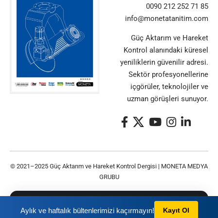
0090 212 252 71 85
info@monetatanitim.com
Güç Aktarım ve Hareket
Kontrol alanındaki küresel
yeniliklerin güvenilir adresi.
Sektör profesyonellerine
içgörüler, teknolojiler ve
uzman görüşleri sunuyor.
© 2021–2025 Güç Aktarım ve Hareket Kontrol Dergisi |
MONETA MEDYA
GRUBU
Bu siteyi kullanarak
Gizlilik Politikası
ve
Kullanım
TAMAM
Aylık ve haftalık bültenlerimizi kaçırmayın!
Kayıt Ol
Şartları
nı kabul etmiş olursunuz.