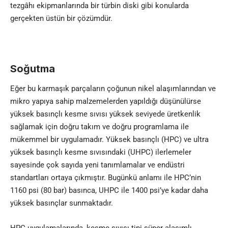
tezgâhı ekipmanlarında bir türbin diski gibi konularda
gerçekten üstün bir çözümdür.
So
ğ
utma
Eğer bu karmaşık parçaların çoğunun nikel alaşımlarından ve
mikro yapıya sahip malzemelerden yapıldığı düşünülürse
yüksek basınçlı kesme sıvısı yüksek seviyede üretkenlik
sağlamak için doğru takım ve doğru programlama ile
mükemmel bir uygulamadır. Yüksek basınçlı (HPC) ve ultra
yüksek basınçlı kesme sıvısındaki (UHPC) ilerlemeler
sayesinde çok sayıda yeni tanımlamalar ve endüstri
standartları ortaya çıkmıştır. Bugünkü anlamı ile HPC’nin
1160 psi (80 bar) basınca, UHPC ile 1400 psi’ye kadar daha
yüksek basınçlar sunmaktadır.
HPC uygulamalarında, kesme sıvısı tipi süper alaşımlı