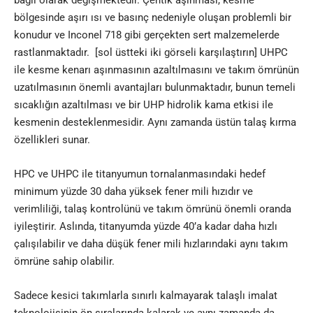
bölgesinde aşırı ısı ve basınç nedeniyle oluşan problemli bir
konudur ve Inconel 718 gibi gerçekten sert malzemelerde
rastlanmaktadır. [sol üstteki iki görseli karşılaştırın] UHPC
ile kesme kenarı aşınmasının azaltılmasını ve takım ömrünün
uzatılmasının önemli avantajları bulunmaktadır, bunun temeli
sıcaklığın azaltılması ve bir UHP hidrolik kama etkisi ile
kesmenin desteklenmesidir. Aynı zamanda üstün talaş kırma
özellikleri sunar.
HPC ve UHPC ile titanyumun tornalanmasındaki hedef
minimum yüzde 30 daha yüksek fener mili hızıdır ve
verimliliği, talaş kontrolünü ve takım ömrünü önemli oranda
iyileştirir. Aslında, titanyumda yüzde 40’a kadar daha hızlı
çalışılabilir ve daha düşük fener mili hızlarındaki aynı takım
ömrüne sahip olabilir.
Sadece kesici takımlarla sınırlı kalmayarak talaşlı imalat
teknolojisinin ön sıralarında kalarak ve aynı zamanda da