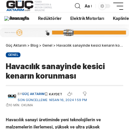
Aa
Anasayfa
Redüktörler
Elektrik Motorları
Kaplinle
Güç Aktarım
>
Blog
>
Genel
>
Havacılık sanayinde kesici kenarın korunması
GENEL
Havacılık sanayinde kesici
kenarın korunması
1
BY
GÜÇ AKTARIM
SON GÜNCELLEME: NISAN 16, 2024 1:59 PM
10 MIN. OKUMA
Havac
ı
l
ı
k sanayi üretiminde yeni teknolojilerin ve
malzemelerin ilerlemesi, yüksek ve ultra yüksek