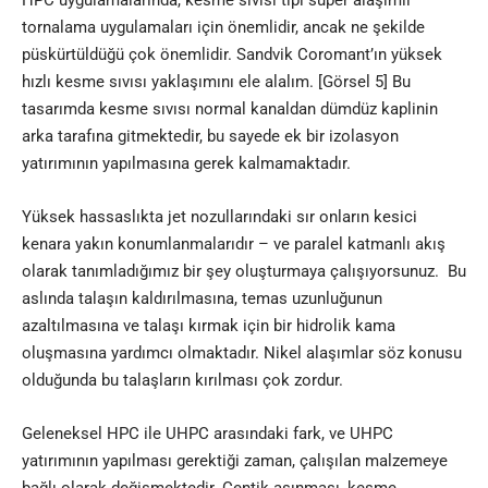
tornalama uygulamaları için önemlidir, ancak ne şekilde
püskürtüldüğü çok önemlidir. Sandvik Coromant’ın yüksek
hızlı kesme sıvısı yaklaşımını ele alalım. [Görsel 5] Bu
tasarımda kesme sıvısı normal kanaldan dümdüz kaplinin
arka tarafına gitmektedir, bu sayede ek bir izolasyon
yatırımının yapılmasına gerek kalmamaktadır.
Yüksek hassaslıkta jet nozullarındaki sır onların kesici
kenara yakın konumlanmalarıdır – ve paralel katmanlı akış
olarak tanımladığımız bir şey oluşturmaya çalışıyorsunuz. Bu
aslında talaşın kaldırılmasına, temas uzunluğunun
azaltılmasına ve talaşı kırmak için bir hidrolik kama
oluşmasına yardımcı olmaktadır. Nikel alaşımlar söz konusu
olduğunda bu talaşların kırılması çok zordur.
Geleneksel HPC ile UHPC arasındaki fark, ve UHPC
yatırımının yapılması gerektiği zaman, çalışılan malzemeye
bağlı olarak değişmektedir. Çentik aşınması, kesme