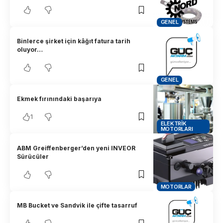
GENEL
Binlerce şirket için kâğıt fatura tarih
oluyor…
GENEL
Ekmek fırınındaki başarıya
1
ELEKTRIK
MOTORLARI
ABM Greiffenberger’den yeni INVEOR
Sürücüler
MOTORLAR
MB Bucket ve Sandvik ile çifte tasarruf