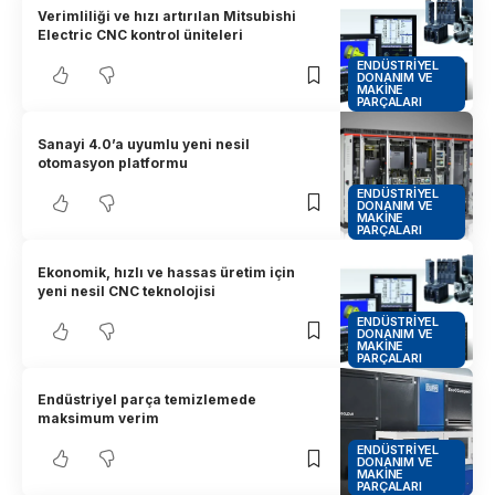
Verimliliği ve hızı artırılan Mitsubishi
Electric CNC kontrol üniteleri
ENDÜSTRIYEL
DONANIM VE
MAKINE
PARÇALARI
Sanayi 4.0’a uyumlu yeni nesil
otomasyon platformu
ENDÜSTRIYEL
DONANIM VE
MAKINE
PARÇALARI
Ekonomik, hızlı ve hassas üretim için
yeni nesil CNC teknolojisi
ENDÜSTRIYEL
DONANIM VE
MAKINE
PARÇALARI
Endüstriyel parça temizlemede
maksimum verim
ENDÜSTRIYEL
DONANIM VE
MAKINE
PARÇALARI