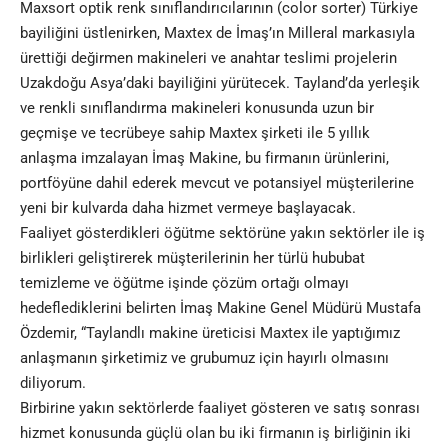
Maxsort optik renk sınıflandırıcılarının (color sorter) Türkiye
bayiliğini üstlenirken, Maxtex de İmaş’ın Milleral markasıyla
ürettiği değirmen makineleri ve anahtar teslimi projelerin
Uzakdoğu Asya’daki bayiliğini yürütecek. Tayland’da yerleşik
ve renkli sınıflandırma makineleri konusunda uzun bir
geçmişe ve tecrübeye sahip Maxtex şirketi ile 5 yıllık
anlaşma imzalayan İmaş Makine, bu firmanın ürünlerini,
portföyüne dahil ederek mevcut ve potansiyel müşterilerine
yeni bir kulvarda daha hizmet vermeye başlayacak.
Faaliyet gösterdikleri öğütme sektörüne yakın sektörler ile iş
birlikleri geliştirerek müşterilerinin her türlü hububat
temizleme ve öğütme işinde çözüm ortağı olmayı
hedeflediklerini belirten İmaş Makine Genel Müdürü Mustafa
Özdemir, “Taylandlı makine üreticisi Maxtex ile yaptığımız
anlaşmanın şirketimiz ve grubumuz için hayırlı olmasını
diliyorum.
Birbirine yakın sektörlerde faaliyet gösteren ve satış sonrası
hizmet konusunda güçlü olan bu iki firmanın iş birliğinin iki