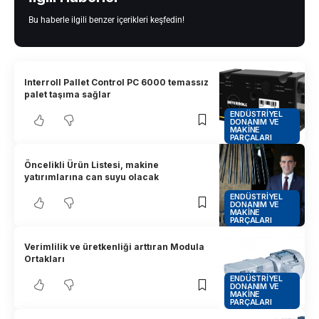
Bu haberle ilgili benzer içerikleri keşfedin!
Interroll Pallet Control PC 6000 temassız
palet taşıma sağlar
ENDÜSTRIYEL
DONANIM VE
MAKINE
PARÇALARI
Öncelikli Ürün Listesi, makine
yatırımlarına can suyu olacak
ENDÜSTRIYEL
DONANIM VE
MAKINE
PARÇALARI
Verimlilik ve üretkenliği arttıran Modula
Ortakları
ENDÜSTRIYEL
DONANIM VE
MAKINE
PARÇALARI