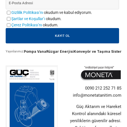
Gizlilik Politikası’nı
okudum ve kabul ediyorum.
Şartlar ve Koşullar’ı
okudum.
Çerez Politikası’nı
okudum.
Pompa Vana
Rüzgar Enerjisi
Konveyör ve Taşıma Sistemle
Yayınlarımız:
0090 212 252 71 85
info@monetatanitim.com
Güç Aktarım ve Hareket
Kontrol alanındaki küresel
yeniliklerin güvenilir adresi.