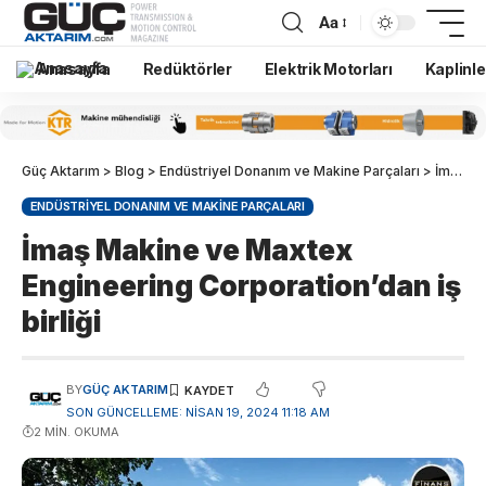
Aa
Anasayfa
Redüktörler
Elektrik Motorları
Kaplinle
Güç Aktarım
>
Blog
>
Endüstriyel Donanım ve Makine Parçaları
>
İmaş Makine ve Maxtex Engineering Corporation’dan iş birliği
ENDÜSTRIYEL DONANIM VE MAKINE PARÇALARI
İmaş Makine ve Maxtex
Engineering Corporation’dan iş
birliği
BY
GÜÇ AKTARIM
SON GÜNCELLEME: NISAN 19, 2024 11:18 AM
2 MIN. OKUMA