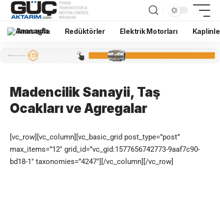
Anasayfa
Redüktörler
Elektrik Motorları
Kaplinle
Madencilik Sanayii, Taş
Ocakları ve Agregalar
[vc_row][vc_column][vc_basic_grid post_type=”post”
max_items=”12″ grid_id=”vc_gid:1577656742773-9aaf7c90-
bd18-1″ taxonomies=”4247″][/vc_column][/vc_row]