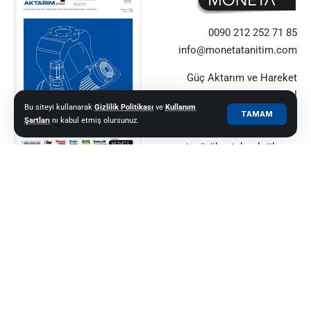
0090 212 252 71 85
info@monetatanitim.com
Güç Aktarım ve Hareket
Kontrol alanındaki küresel
Bu siteyi kullanarak
Gizlilik Politikası
ve
Kullanım
yeniliklerin güvenilir adresi.
TAMAM
Şartları
nı kabul etmiş olursunuz.
Sektör profesyonellerine
içgörüler, teknolojiler ve
uzman görüşleri sunuyor.
© 2021–2025 Güç Aktarım ve Hareket Kontrol Dergisi |
MONETA MEDYA
GRUBU