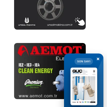
×
SON SAYI