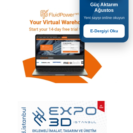
Güç Aktarım
Ağustos
Yeni sayıyı online okuyun
E-Dergiyi Oku