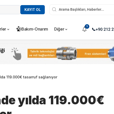
KAYIT OL
9
rler
Bakım-Onarım
Diğer
📞
+90 212 2
ılda 119.000€ tasarruf sağlanıyor
nde yılda 119.000€