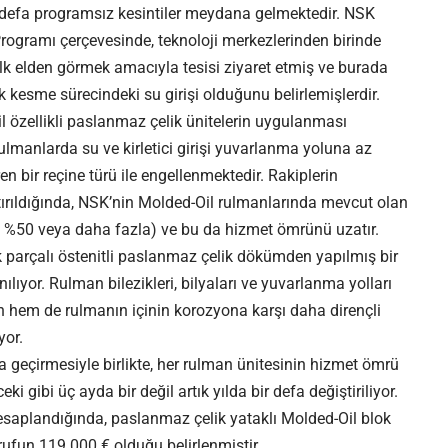
i defa programsız kesintiler meydana gelmektedir. NSK
ogramı çerçevesinde, teknoloji merkezlerinden birinde
k elden görmek amacıyla tesisi ziyaret etmiş ve burada
kesme sürecindeki su girişi olduğunu belirlemişlerdir.
zellikli paslanmaz çelik ünitelerin uygulanması
 rulmanlarda su ve kirletici girişi yuvarlanma yoluna az
n bir reçine türü ile engellenmektedir. Rakiplerin
aştırıldığında, NSK’nin Molded-Oil rulmanlarında mevcut olan
le %50 veya daha fazla) ve bu da hizmet ömrünü uzatır.
k parçalı östenitli paslanmaz çelik dökümden yapılmış bir
nılıyor. Rulman bilezikleri, bilyaları ve yuvarlanma yolları
 hem de rulmanın içinin korozyona karşı daha dirençli
yor.
ta geçirmesiyle birlikte, her rulman ünitesinin hizmet ömrü
i gibi üç ayda bir değil artık yılda bir defa değiştiriliyor.
esaplandığında, paslanmaz çelik yataklı Molded-Oil blok
arrufun 119.000 € olduğu belirlenmiştir.