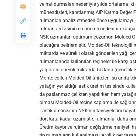
ve hat durmaları nedeniyle yılda ortalama ik
mühendisleri, kanıtlanmış AIP Katma Değer Pr
rulmanları analiz etmeden önce uygulamayı il
rulman arızasının en önemli nedeninin kauçuk 
NSK uzmanları optimum çözümün Molded-Oil ö
olacağını belirlemiştir. Molded-Oil teknolojili
miktarda ve sürekli olarak gönderilen yağ içere
rulmanlarında kullanılan reçineler ile karşıl
yağ oranı önemli miktarda fazladır (genellik
Monte edilen Molded-Oil üniteleri, şu anda te
yatağın yer aldığı lastik üretim tesisinde kulla
da paslanmaz çelikten yapılırken hem yatağın
olması Molded-Oil reçine kaplama ile sağlanı
Lastik üreticisinin NSK’nin tavsiyelerini haya
dört kata kadar uzamıştır; rulmanlar daha öncek
Üretim kaybı ve rulman değiştirme maliyeti h
tip rulmanların kullanılması ile yıllık net tas