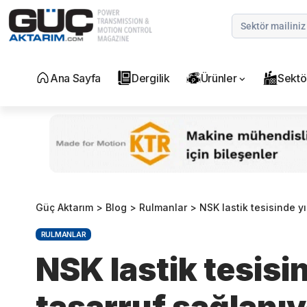
Ana Sayfa
Dergilik
Ürünler
Sektö
Güç Aktarım
>
Blog
>
Rulmanlar
>
NSK lastik tesisinde y
RULMANLAR
NSK lastik tesisi