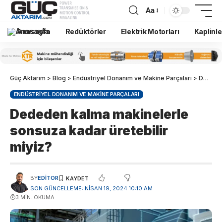
Aa
Anasayfa
Redüktörler
Elektrik Motorları
Kaplinle
Güç Aktarım
>
Blog
>
Endüstriyel Donanım ve Makine Parçaları
>
Dededen kalma makinelerle sonsuza kadar üretebilir miyiz?
ENDÜSTRIYEL DONANIM VE MAKINE PARÇALARI
Dededen kalma makinelerle
sonsuza kadar üretebilir
miyiz?
BY
EDITOR
SON GÜNCELLEME: NISAN 19, 2024 10:10 AM
3 MIN. OKUMA