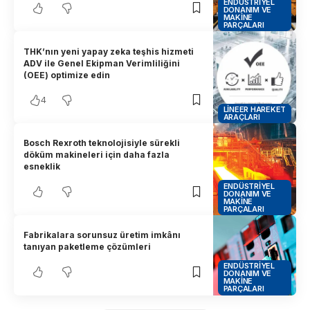
ENDÜSTRIYEL
DONANIM VE
MAKINE
PARÇALARI
THK’nın yeni yapay zeka teşhis hizmeti
ADV ile Genel Ekipman Verimliliğini
(OEE) optimize edin
4
LINEER HAREKET
ARAÇLARI
Bosch Rexroth teknolojisiyle sürekli
döküm makineleri için daha fazla
esneklik
ENDÜSTRIYEL
DONANIM VE
MAKINE
PARÇALARI
Fabrikalara sorunsuz üretim imkânı
tanıyan paketleme çözümleri
ENDÜSTRIYEL
DONANIM VE
MAKINE
PARÇALARI