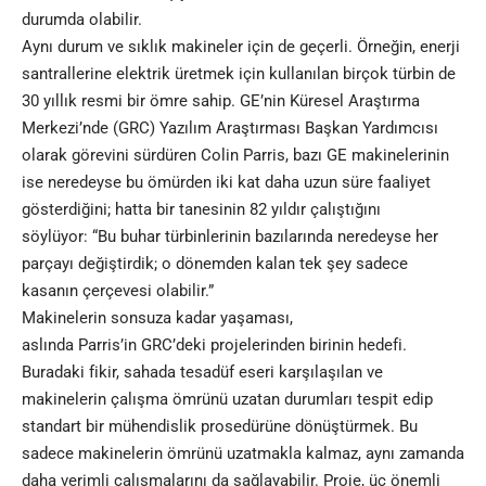
durumda olabilir.
Aynı durum ve sıklık makineler için de geçerli. Örneğin, enerji
santrallerine elektrik üretmek için kullanılan birçok türbin de
30 yıllık resmi bir ömre sahip.
GE
’nin Küresel Araştırma
Merkezi’nde (GRC) Yazılım Araştırması Başkan Yardımcısı
olarak görevini sürdüren Colin Parris, bazı GE makinelerinin
ise neredeyse bu ömürden iki kat daha uzun süre faaliyet
gösterdiğini; hatta bir tanesinin 82 yıldır çalıştığını
söylüyor: “Bu buhar türbinlerinin bazılarında neredeyse her
parçayı değiştirdik; o dönemden kalan tek şey sadece
kasanın çerçevesi olabilir.”
Makinelerin sonsuza kadar yaşaması,
aslında Parris’in GRC’deki projelerinden birinin hedefi.
Buradaki fikir, sahada tesadüf eseri karşılaşılan ve
makinelerin çalışma ömrünü uzatan durumları tespit edip
standart bir mühendislik prosedürüne dönüştürmek. Bu
sadece makinelerin ömrünü uzatmakla kalmaz, aynı zamanda
daha verimli çalışmalarını da sağlayabilir. Proje, üç önemli