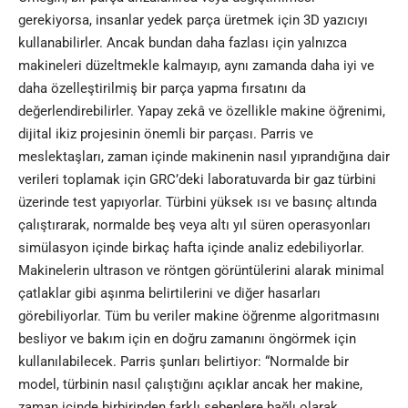
gerekiyorsa, insanlar yedek parça üretmek için 3D yazıcıyı
kullanabilirler. Ancak bundan daha fazlası için yalnızca
makineleri düzeltmekle kalmayıp, aynı zamanda daha iyi ve
daha özelleştirilmiş bir parça yapma fırsatını da
değerlendirebilirler. Yapay zekâ ve özellikle makine öğrenimi,
dijital ikiz projesinin önemli bir parçası. Parris ve
meslektaşları, zaman içinde makinenin nasıl yıprandığına dair
verileri toplamak için GRC’deki laboratuvarda bir gaz türbini
üzerinde test yapıyorlar. Türbini yüksek ısı ve basınç altında
çalıştırarak, normalde beş veya altı yıl süren operasyonları
simülasyon içinde birkaç hafta içinde analiz edebiliyorlar.
Makinelerin ultrason ve röntgen görüntülerini alarak minimal
çatlaklar gibi aşınma belirtilerini ve diğer hasarları
görebiliyorlar. Tüm bu veriler makine öğrenme algoritmasını
besliyor ve bakım için en doğru zamanını öngörmek için
kullanılabilecek. Parris şunları belirtiyor: “Normalde bir
model, türbinin nasıl çalıştığını açıklar ancak her makine,
zaman içinde birbirinden farklı sebeplere bağlı olarak