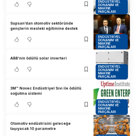
ENDÜSTRIYEL
DONANIM VE
MAKINE
PARÇALARI
Supsan’dan otomotiv sektöründe
gençlerin mesleki eğitimine destek
ENDÜSTRIYEL
DONANIM VE
MAKINE
PARÇALARI
ABB’nin ödüllü solar inverteri
ENDÜSTRIYEL
DONANIM VE
MAKINE
PARÇALARI
3M™ Novec Endüstriyel Sıvı ile ödüllü
soğutma sistemi
ENDÜSTRIYEL
DONANIM VE
MAKINE
PARÇALARI
Otomotiv endüstrisini geleceğe
taşıyacak 10 parametre