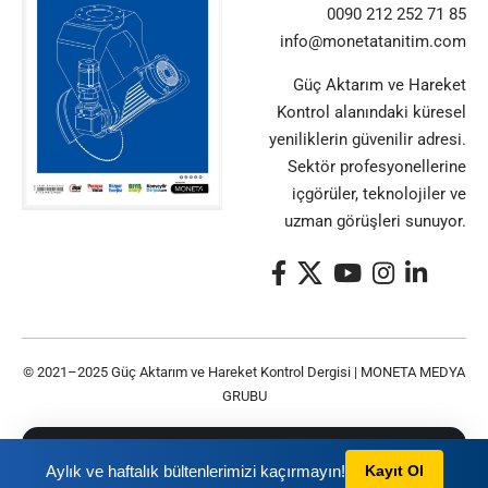
0090 212 252 71 85
info@monetatanitim.com
Güç Aktarım ve Hareket
Kontrol alanındaki küresel
yeniliklerin güvenilir adresi.
Sektör profesyonellerine
içgörüler, teknolojiler ve
uzman görüşleri sunuyor.
© 2021–2025 Güç Aktarım ve Hareket Kontrol Dergisi |
MONETA MEDYA
GRUBU
Bu siteyi kullanarak
Gizlilik Politikası
ve
Kullanım
TAMAM
Aylık ve haftalık bültenlerimizi kaçırmayın!
Kayıt Ol
Şartları
nı kabul etmiş olursunuz.