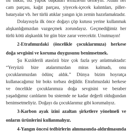
bir bakın, biz yaptık başkaları temizlesin demeyin. Atılan her
cam parçası, kağıt parçası, yiyecek-içecek kalıntıları, piller-
bataryalar vb. her türlü atıklar yangın için zemin hazırlamaktadır.
Dolayısıyla ilk önce doğayı çöp kutusu yerine kullanmak
alışkanlığımızdan vazgeçmek zorundayız. Geçmediğimiz her
türlü kötü alışkanlık bir gün bize zarar verecektir. Unutmayın!
2-Etrafımızdaki (öncelikle çocuklarımıza) herkese
doğa sevgisini ve koruma duygusunu benimsetmek.
Şu Kızılderili atasözü bize çok fazla şey anlatmaktadır:
“Yeryüzü bize atalarımızdan miras kalmadı, onu
çocuklarımızdan ödünç aldık.” Dünya bizim hoyratça
kullanacağımız bir boks torbası değildir. Etrafımızdaki herkese
ve öncelikle çocuklarımıza doğa sevgisini ve beraber
yaşadığımız canlıların bu sistemde ne kadar değerli olduğundan
benimsetmeliyiz. Doğayı da çocuklarımız gibi korumalıyız.
3-Karbon ayak izini azaltan şirketlere yönelmeli ve
onların ürünlerini kullanmalıyız.
4-Yangın öncesi tedbirlerin alınmasında-aldırılmasında