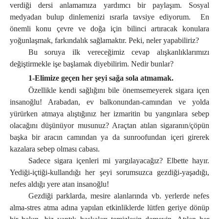
verdiği dersi anlamamıza yardımcı bir paylaşım. Sosyal
medyadan bulup dinlemenizi ısrarla tavsiye ediyorum.
En
önemli konu çevre ve doğa için bilinci artıracak konulara
yoğunlaşmak, farkındalık sağlamaktır. Peki, neler yapabiliriz?
Bu soruya ilk vereceğimiz cevap alışkanlıklarımızı
değiştirmekle işe başlamak diyebilirim. Nedir bunlar?
1-Elimize geçen her şeyi sağa sola atmamak
.
Özellikle kendi sağlığını bile önemsemeyerek sigara içen
insanoğlu! Arabadan, ev balkonundan-camından ve yolda
yürürken atmaya alıştığınız her izmaritin bu yangınlara sebep
olacağını düşünüyor musunuz? Araçtan atılan sigaranın/çöpün
başka bir aracın camından ya da sunroofundan içeri girerek
kazalara sebep olması cabası.
Sadece sigara içenleri mi yargılayacağız? Elbette hayır.
Yediği-içtiği-kullandığı her şeyi sorumsuzca gezdiği-yaşadığı,
nefes aldığı yere atan insanoğlu!
Gezdiği parklarda, mesire alanlarında vb. yerlerde nefes
alma-stres atma adına yapılan etkinliklerde lütfen geriye dönüp