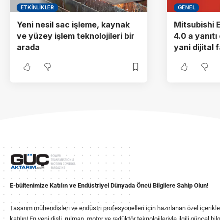
ETKINLIKLER
GENEL
Yeni nesil sac işleme, kaynak
Mitsubishi E
ve yüzey işlem teknolojileri bir
4.0 a yanıtı
arada
yani dijital 
E-bültenimize Katılın ve Endüstriyel Dünyada Öncü Bilgilere Sahip Olun!
Tasarım mühendisleri ve endüstri profesyonelleri için hazırlanan özel içerikl
katılın! En yeni dişli, rulman, motor ve redüktör teknolojileriyle ilgili güncel b