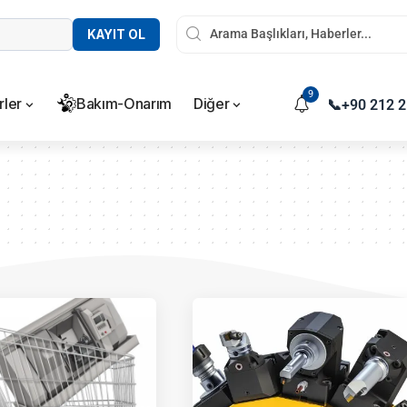
KAYIT OL
9
rler
Bakım-Onarım
Diğer
📞
+90 212 2