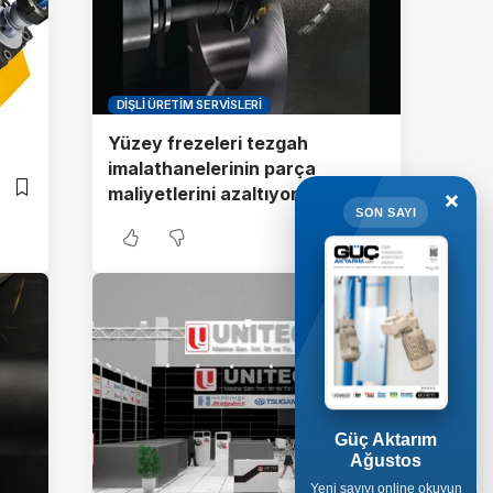
DIŞLI ÜRETIM SERVISLERI
Yüzey frezeleri tezgah
imalathanelerinin parça
maliyetlerini azaltıyor
×
SON SAYI
Güç Aktarım
Ağustos
Yeni sayıyı online okuyun