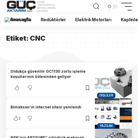
Anasayfa
Redüktörler
Elektrik Motorları
Kaplinle
Etiket:
CNC
Oldukça güvenilir GC1130 zorlu işleme
koşullarının üstesinden geliyor
DIŞLILER
Bimaksan’ın internet sitesi yenilendi
2
YAZILIM
NSK’nin APTSURF™ silindirik makaralı