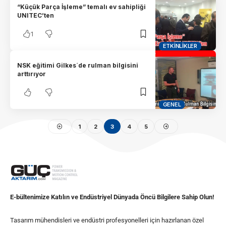
“Küçük Parça İşleme” temalı ev sahipliği
UNITEC’ten
1
ETKINLIKLER
NSK eğitimi Gilkes´de rulman bilgisini
arttırıyor
GENEL
1
2
3
4
5
E-bültenimize Katılın ve Endüstriyel Dünyada Öncü Bilgilere Sahip Olun!
Tasarım mühendisleri ve endüstri profesyonelleri için hazırlanan özel