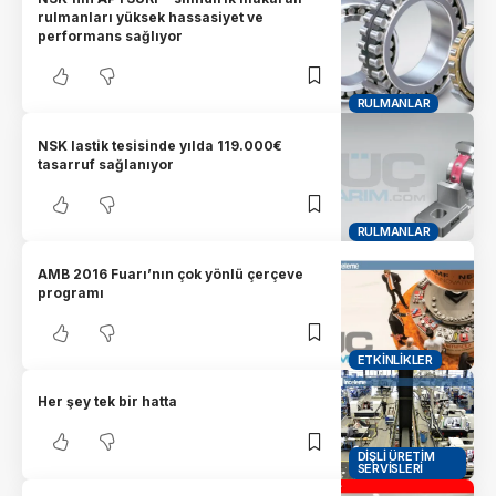
rulmanları yüksek hassasiyet ve
performans sağlıyor
RULMANLAR
NSK lastik tesisinde yılda 119.000€
tasarruf sağlanıyor
RULMANLAR
AMB 2016 Fuarı’nın çok yönlü çerçeve
programı
ETKINLIKLER
Her şey tek bir hatta
DIŞLI ÜRETIM
SERVISLERI