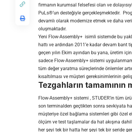
firmanın kurumsal felsefesi olan ve dolayısıyl
PuLs®’un desteğiyle gerçekleşmektedir. Prog
devamlı olarak modernize etmek ve daha verim
oluşmaktadır.
Yeni Flow-Assembly+ isimli sistemde bu yakla
hattı ve ardından 2011’e kadar devam bant ti
geçen yılın Ekim ayından bu yana, üretim için 
sadece Flow-Assembly+ sistemi uygulanmamış
tüm değer yaratma süreçlerinde önlemler artır
kısaltılması ve müşteri gereksinimlerinin geli
Tezgahların tamamının m
Flow-Assembly+ sistemi , STUDER’in tüm ürün 
son terminalden geçtikten sonra sevkiyata haz
müşteriye özel bağlama sistemleri gibi özel e
ölçüm ve test taşlamalar da hat akışına dahi
her şeyi tek bir hatta her şeyi tek bir seride 