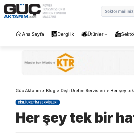
Ana Sayfa
Dergilik
Ürünler
Sektö
Güç Aktarım
>
Blog
>
Dişli Üretim Servisleri
>
Her şey tek
DIŞLI ÜRETIM SERVISLERI
Her şey tek bir ha