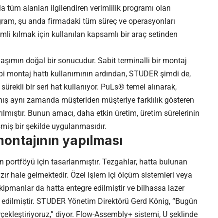
a tüm alanları ilgilendiren verimlilik programı olan
ram, şu anda firmadaki tüm süreç ve operasyonları
li kılmak için kullanılan kapsamlı bir araç setinden
şımın doğal bir sonucudur. Sabit terminalli bir montaj
pi montaj hattı kullanımının ardından, STUDER şimdi de,
sürekli bir seri hat kullanıyor. PuLs® temel alınarak,
 aynı zamanda müşteriden müşteriye farklılık gösteren
ılmıştır. Bunun amacı, daha etkin üretim, üretim sürelerinin
şmiş bir şekilde uygulanmasıdır.
ontajının yapılması
portföyü için tasarlanmıştır. Tezgahlar, hatta bulunan
ır hale gelmektedir. Özel işlem içi ölçüm sistemleri veya
kipmanlar da hatta entegre edilmiştir ve bilhassa lazer
l edilmiştir. STUDER Yönetim Direktörü Gerd König, “Bugün
gerçekleştiriyoruz,” diyor. Flow-Assembly+ sistemi, U şeklinde