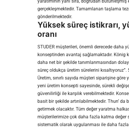
yaratımının yanı sıra, doğrudan bütünleşmiş
gerçekleşmektedir. Tamamlanan taşlama tezga
gönderilmektedir.
Yüksek süreç istikrarı, 
oranı
STUDER müşterileri, önemli derecede daha yük
konseptinden avantaj sağlamaktadır. König ko
daha net bir şekilde tanımlanmasından dolayı, 
süreç oldukça üretim sürelerini kısaltıyoruz”. S
Üretim, sınırlı sayıda müşteri siparişine gö
yeni üretim konsepti sayesinde, sürekli değiş
güvenilirliği ile karşılık verebilmektedir. Ko
basit bir şekilde artırılabilmektedir. Thun’ d
getirmek olacaktır. Tüm değer yaratma halkası
müşterilerimize çok daha fazla katma değer 
sistematik olarak uygulanması ile daha faz