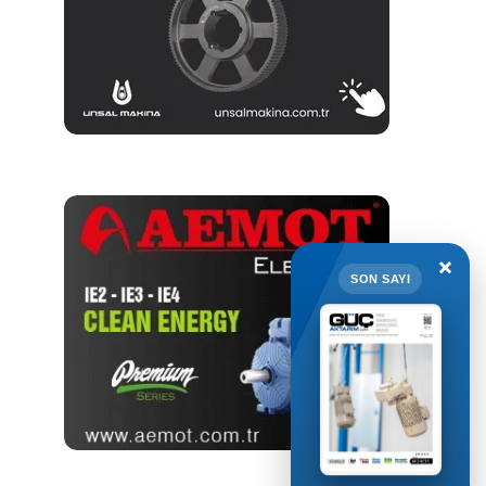
×
SON SAYI