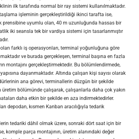
inin ilk tarafında normal bir ray sistemi kullanılmaktadır.
şlama işleminin gerçekleştirildiği ikinci tarafta ise,
k prensibine uyumlu olan, 40 m uzunluğunda hassas bir
lik iki seansla tek bir vardiya sistemi için tasarlanmıştır
adır.
 olan farklı iş operasyonları, terminal yoğunluğuna göre
lmaktadır ve burada gerçekleşen, terminal başına en fazla
rın montajını gerçekleştirmektedir. Bu bölümlendirmede,
yapısına dayanmaktadır. Altında çalışan kişi sayısı olarak
rlerinin ana görevi, terminallerin düzgün bir şekilde
n üretim bölümünde çalışarak, çalışanlarla daha çok yakın
ataları daha etkin bir şekilde en aza indirmektedirler.
udan depodan, kısmen Kanban aracılığıyla tedarik
erin tedariki dâhil olmak üzere, sonraki dört saat için bir
ise, komple parça montajının, üretim alanındaki değer