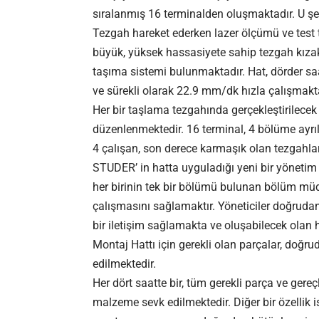
sıralanmış 16 terminalden oluşmaktadır. U şekl
Tezgah hareket ederken lazer ölçümü ve test ta
büyük, yüksek hassasiyete sahip tezgah kıza
taşıma sistemi bulunmaktadır. Hat, dörder saat
ve sürekli olarak 22.9 mm/dk hızla çalışmakt
Her bir taşlama tezgahında gerçekleştirilecek
düzenlenmektedir. 16 terminal, 4 bölüme ayrı
4 çalışan, son derece karmaşık olan tezgahla
STUDER’ in hatta uyguladığı yeni bir yönetim 
her birinin tek bir bölümü bulunan bölüm müdü
çalışmasını sağlamaktır. Yöneticiler doğruda
bir iletişim sağlamakta ve oluşabilecek olan h
Montaj Hattı için gerekli olan parçalar, doğr
edilmektedir.
Her dört saatte bir, tüm gerekli parça ve gereçl
malzeme sevk edilmektedir. Diğer bir özellik 