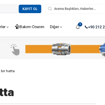
KAYIT OL
9
rler
Bakım-Onarım
Diğer
📞
+90 212 2
 bir hatta
tta