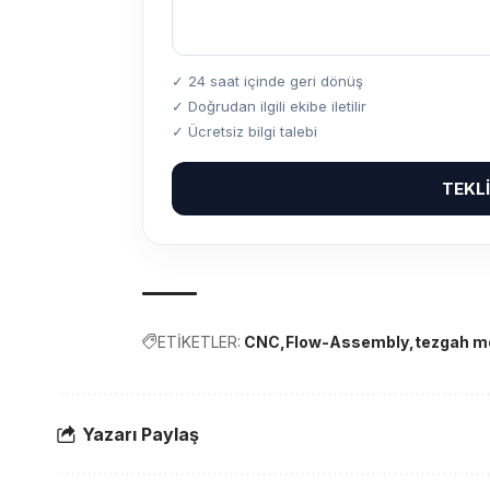
✓ 24 saat içinde geri dönüş
✓ Doğrudan ilgili ekibe iletilir
✓ Ücretsiz bilgi talebi
TEKL
ETİKETLER:
CNC
Flow-Assembly
tezgah m
Yazarı Paylaş