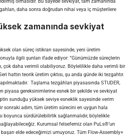
 edilmiş olmasıdır. Bu sayede sevkiyat, tam zamanında
hları, daha sonra doğrudan nihai veya iç müşterilere
yüksek
zamanında sevkiyat
sek olan süreç istikrarı sayesinde, yeni üretim
nuyla ilgili şunları ifade ediyor: “Günümüzde süreçlerin
çok daha verimli olabiliyoruz. Böylelilikle daha verimli bir
eri hattın teorik üretim çıktısı, şu anda günde iki tezgahtır.
re yapılmaktadır. Taşlama tezgâhları piyasasında STUDER,
en piyasa gereksinimlerine esnek bir şekilde ve sevkiyat
nseptin sunduğu yüksek seviye esneklik sayesinde verim
a bir sonraki adım, tüm üretim sürecini en uygun hala
 boyunca sürdürülebilirlik sağlanmalıdır, böylelikle
sağlayabileceğiz. Kurumsal felsefemiz olan PuLs®’un
la başarı elde edeceğimizi umuyoruz. Tüm Flow-Assembly+