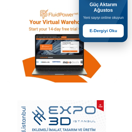
Güç Aktarım
Ağustos
Yeni sayıyı online okuyun
E-Dergiyi Oku