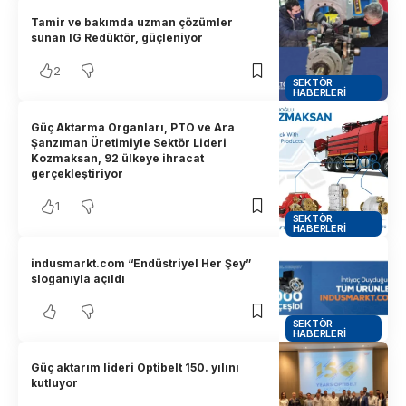
Tamir ve bakımda uzman çözümler
sunan IG Redüktör, güçleniyor
2
SEKTÖR
HABERLERI
Güç Aktarma Organları, PTO ve Ara
Şanzıman Üretimiyle Sektör Lideri
Kozmaksan, 92 ülkeye ihracat
gerçekleştiriyor
1
SEKTÖR
HABERLERI
indusmarkt.com “Endüstriyel Her Şey”
sloganıyla açıldı
SEKTÖR
HABERLERI
Güç aktarım lideri Optibelt 150. yılını
kutluyor