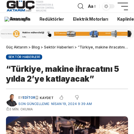
Aa
Anasayfa
Redüktörler
Elektrik Motorları
Kaplinle
Güç Aktarım
>
Blog
>
Sektör Haberleri
>
“Türkiye, makine ihracatını 5 yılda 2’ye katlayacak”
SEKTÖR HABERLERI
“Türkiye, makine ihracatını 5
yılda 2’ye katlayacak”
BY
EDITOR
SON GÜNCELLEME: NISAN 19, 2024 9:39 AM
3 MIN. OKUMA