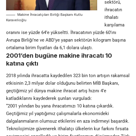
sektörü
,
ihracatın
Makine İhracatçıları Birliği Başkanı Kutlu
ithalatı
Karavelioğlu
karşılama
oranını ise yüzde 64’e yükseltti. İhracatının yüzde 60’ını
Avrupa Birliği’ne ve ABD’ye yapan sektörün kilogram başına
ortalama birim fiyatları da 6,1 dolara ulaştı.
2001’den bugüne makine ihracatı 10
katına çıktı
2018 yılında ihracatta kaydedilen 323 bin ton artışın rakamsal
etkisinin 2,3 milyar dolar olduğunu belirten MİB Başkanı,
geçtiğimiz yıl dünya makine ihracat artış hızını 4’e
katladıklarını kaydederek şunları vurguladı:
“2001 yılından bu yana ihracatımızı 10 katına çıkardık.
Geçtiğimiz yıl yaptığımız çalışmalarla ekonomideki
dalgalanmaların olumsuz etkilerini en aza indirmeyi başardık.
Teknolojimize güvenerek ithalatçı ülkelerin kur farkını fırsata