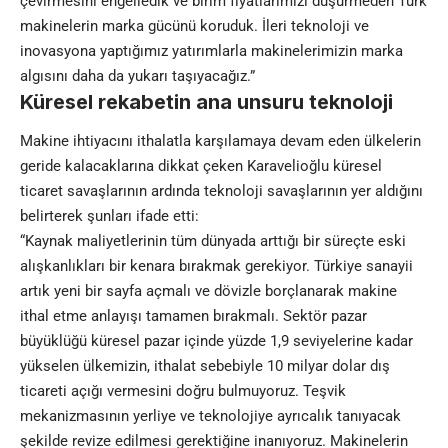
çevirmesini engelledik ve birim fiyatlarımızı düşürmeden Türk
makinelerin marka gücünü koruduk. İleri teknoloji ve
inovasyona yaptığımız yatırımlarla makinelerimizin marka
algısını daha da yukarı taşıyacağız.”
Küresel rekabetin ana unsuru teknoloji
Makine ihtiyacını ithalatla karşılamaya devam eden ülkelerin
geride kalacaklarına dikkat çeken Karavelioğlu küresel
ticaret savaşlarının ardında teknoloji savaşlarının yer aldığını
belirterek şunları ifade etti:
“
Kaynak maliyetlerinin tüm dünyada arttığı bir süreçte eski
alışkanlıkları bir kenara bırakmak gerekiyor. Türkiye sanayii
artık yeni bir sayfa açmalı ve dövizle borçlanarak makine
ithal etme anlayışı tamamen bırakmalı. Sektör pazar
büyüklüğü küresel pazar içinde yüzde 1,9 seviyelerine kadar
yükselen ülkemizin, ithalat sebebiyle 10 milyar dolar dış
ticareti açığı vermesini doğru bulmuyoruz. Teşvik
mekanizmasının yerliye ve teknolojiye ayrıcalık tanıyacak
şekilde revize edilmesi gerektiğine inanıyoruz. M
akinelerin