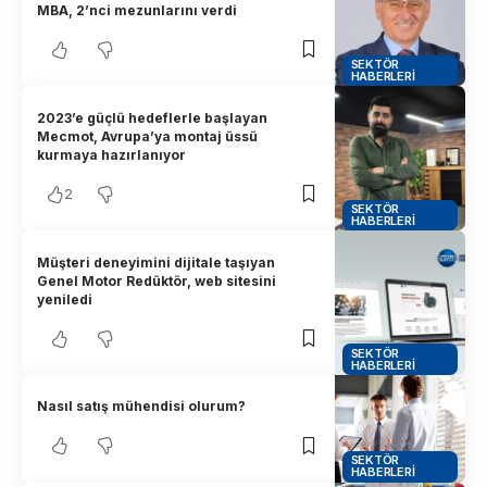
MBA, 2’nci mezunlarını verdi
SEKTÖR
HABERLERI
2023’e güçlü hedeflerle başlayan
Mecmot, Avrupa’ya montaj üssü
kurmaya hazırlanıyor
2
SEKTÖR
HABERLERI
Müşteri deneyimini dijitale taşıyan
Genel Motor Redüktör, web sitesini
yeniledi
SEKTÖR
HABERLERI
Nasıl satış mühendisi olurum?
SEKTÖR
HABERLERI