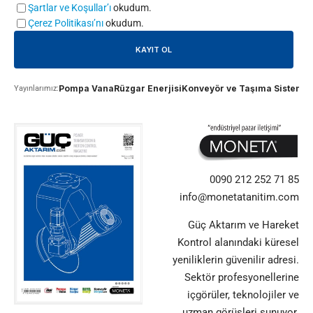
Şartlar ve Koşullar’ı
okudum.
Çerez Politikası’nı
okudum.
Pompa Vana
Rüzgar Enerjisi
Konveyör ve Taşıma Sistemle
Yayınlarımız:
0090 212 252 71 85
info@monetatanitim.com
Güç Aktarım ve Hareket
Kontrol alanındaki küresel
yeniliklerin güvenilir adresi.
Sektör profesyonellerine
içgörüler, teknolojiler ve
uzman görüşleri sunuyor.