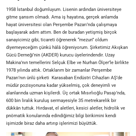
1958 İstanbul doğumluyum. Lisenin ardından üniversiteye
gitme şansım olmadı. Ama iş hayatına, gerçek anlamda
hayat üniversitesi olan Perşembe Pazarı’nda çalışmaya
başlayarak adım attım. Ben de buradan yetişmiş birçok
sanayicimiz gibi, ticareti öğrenerek “mezun” oldum
diyemeyeceğim çünkü hâlâ öğreniyorum. Şirketimiz Akışkan
Gücü Derneği’nin (AKDER) kurucu üyelerindendir. Uzay
Makina’nın temellerini Selçuk Elbe ve Nurhan Ölçer’le birlikte
1978 yılında attık. Ortaklarım bir zamanlar Perşembe
Pazarı’nın ünlü şirketi Karasaban Endüstri Cihazları AŞ’de
müdür pozisyonuna kadar yükselmiş, çok deneyimli ve
alanlarında uzman kişilerdi. Üç ortak Mısırlıoğlu Pasajı’nda,
600 bin liralık kuruluş sermayesiyle 35 metrekarelik bir
dükkân tuttuk. Hırdavat, el aletleri, kesici aletler, hidrolik ve
pnömatik konularında edindiğimiz bilgi birikimini kendi
işimizde biraz daha artırıp işlerimizi büyüttük.