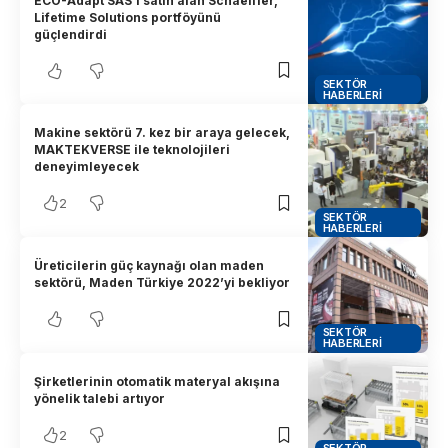
ECO-Adapt SAS’ı satın alan Schaeffler,
Lifetime Solutions portföyünü
güçlendirdi
SEKTÖR
HABERLERI
Makine sektörü 7. kez bir araya gelecek,
MAKTEKVERSE ile teknolojileri
deneyimleyecek
2
SEKTÖR
HABERLERI
Üreticilerin güç kaynağı olan maden
sektörü, Maden Türkiye 2022’yi bekliyor
SEKTÖR
HABERLERI
Şirketlerinin otomatik materyal akışına
yönelik talebi artıyor
2