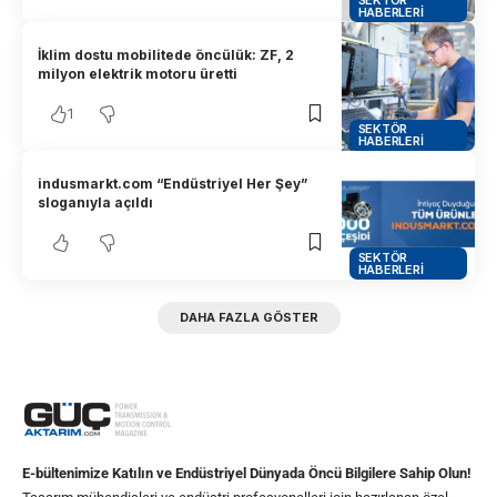
SEKTÖR
HABERLERI
İklim dostu mobilitede öncülük: ZF, 2
milyon elektrik motoru üretti
1
SEKTÖR
HABERLERI
indusmarkt.com “Endüstriyel Her Şey”
sloganıyla açıldı
SEKTÖR
HABERLERI
DAHA FAZLA GÖSTER
E-bültenimize Katılın ve Endüstriyel Dünyada Öncü Bilgilere Sahip Olun!