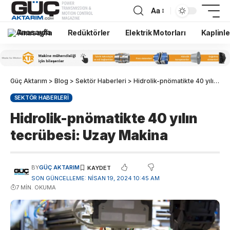
Aa
Anasayfa
Redüktörler
Elektrik Motorları
Kaplinle
Güç Aktarım
>
Blog
>
Sektör Haberleri
>
Hidrolik-pnömatikte 40 yılın tecrübesi: Uzay Makina
SEKTÖR HABERLERI
Hidrolik-pnömatikte 40 yılın
tecrübesi: Uzay Makina
BY
GÜÇ AKTARIM
SON GÜNCELLEME: NISAN 19, 2024 10:45 AM
7 MIN. OKUMA