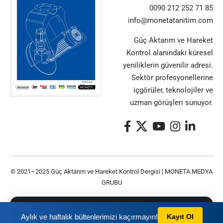
0090 212 252 71 85
info@monetatanitim.com
Güç Aktarım ve Hareket
Kontrol alanındaki küresel
yeniliklerin güvenilir adresi.
Sektör profesyonellerine
içgörüler, teknolojiler ve
uzman görüşleri sunuyor.
© 2021–2025 Güç Aktarım ve Hareket Kontrol Dergisi |
MONETA MEDYA
GRUBU
Bu siteyi kullanarak
Gizlilik Politikası
ve
Kullanım
TAMAM
Aylık ve haftalık bültenlerimizi kaçırmayın!
Kayıt Ol
Şartları
nı kabul etmiş olursunuz.