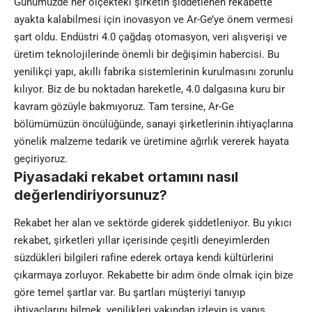
Günümüzde her ölçekteki şirketin şiddetlenen rekabette
ayakta kalabilmesi için inovasyon ve Ar-Ge’ye önem vermesi
şart oldu. Endüstri 4.0 çağdaş otomasyon, veri alışverişi ve
üretim teknolojilerinde önemli bir değişimin habercisi. Bu
yenilikçi yapı, akıllı fabrika sistemlerinin kurulmasını zorunlu
kılıyor. Biz de bu noktadan hareketle, 4.0 dalgasına kuru bir
kavram gözüyle bakmıyoruz. Tam tersine, Ar-Ge
bölümümüzün öncülüğünde, sanayi şirketlerinin ihtiyaçlarına
yönelik malzeme tedarik ve üretimine ağırlık vererek hayata
geçiriyoruz.
Piyasadaki rekabet ortamını nasıl
değerlendiriyorsunuz?
Rekabet her alan ve sektörde giderek şiddetleniyor. Bu yıkıcı
rekabet, şirketleri yıllar içerisinde çeşitli deneyimlerden
süzdükleri bilgileri rafine ederek ortaya kendi kültürlerini
çıkarmaya zorluyor. Rekabette bir adım önde olmak için bize
göre temel şartlar var. Bu şartları müşteriyi tanıyıp
ihtiyaçlarını bilmek, yenilikleri yakından izleyip iş yapış