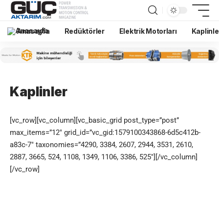
Anasayfa
Redüktörler
Elektrik Motorları
Kaplinle
Kaplinler
[vc_row][vc_column][vc_basic_grid post_type=”post”
max_items=”12″ grid_id=”vc_gid:1579100343868-6d5c412b-
a83c-7″ taxonomies=”4290, 3384, 2607, 2944, 3531, 2610,
2887, 3665, 524, 1108, 1349, 1106, 3386, 525″][/vc_column]
[/vc_row]