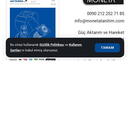
0090 212 252 71 85
info@monetatanitim.com
Güç Aktarım ve Hareket
Kontrol alanındaki küresel
Bu siteyi kullanarak
Gizlilik Politikası
ve
Kullanım
yeniliklerin güvenilir adresi.
TAMAM
Şartları
nı kabul etmiş olursunuz.
Sektör profesyonellerine
içgörüler, teknolojiler ve
uzman görüşleri sunuyor.
© 2021–2025 Güç Aktarım ve Hareket Kontrol Dergisi |
MONETA MEDYA
GRUBU