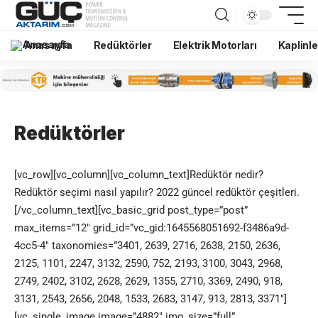
Anasayfa
Redüktörler
Elektrik Motorları
Kaplinle
Redüktörler
[vc_row][vc_column][vc_column_text]Redüktör nedir?
Redüktör seçimi nasıl yapılır? 2022 güncel redüktör çeşitleri.
[/vc_column_text][vc_basic_grid post_type=”post”
max_items=”12″ grid_id=”vc_gid:1645568051692-f3486a9d-
4cc5-4″ taxonomies=”3401, 2639, 2716, 2638, 2150, 2636,
2125, 1101, 2247, 3132, 2590, 752, 2193, 3100, 3043, 2968,
2749, 2402, 3102, 2628, 2629, 1355, 2710, 3369, 2490, 918,
3131, 2543, 2656, 2048, 1533, 2683, 3147, 913, 2813, 3371″]
[vc_single_image image=”4882″ img_size=”full”