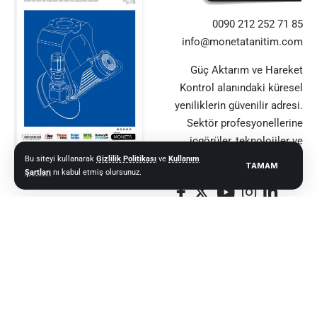
0090 212 252 71 85
info@monetatanitim.com
Güç Aktarım ve Hareket
Kontrol alanındaki küresel
yeniliklerin güvenilir adresi.
Sektör profesyonellerine
içgörüler, teknolojiler ve
uzman görüşleri sunuyor.
Bu siteyi kullanarak
Gizlilik Politikası
ve
Kullanım
TAMAM
Şartları
nı kabul etmiş olursunuz.
© 2021–2025 Güç Aktarım ve Hareket Kontrol Dergisi |
MONETA MEDYA
GRUBU