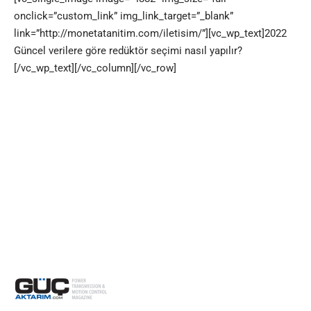
onclick=”custom_link” img_link_target=”_blank”
link=”http://monetatanitim.com/iletisim/”][vc_wp_text]2022
Güncel verilere göre redüktör seçimi nasıl yapılır?
[/vc_wp_text][/vc_column][/vc_row]