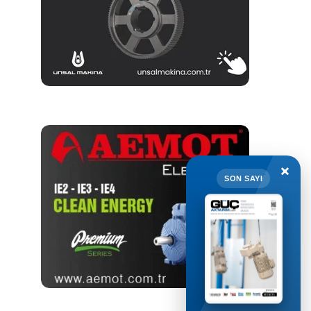
×
SON SAYI