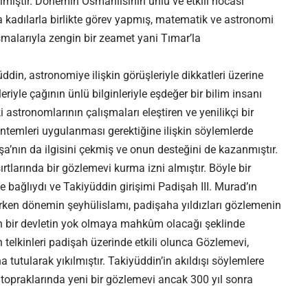
elmiştir. Dönemin Osmanlısının ünlü ve etkili hocası
 kadılarla birlikte görev yapmış, matematik ve astronomi
lışmalarıyla zengin bir zeamet yani Tımar’la
ddin, astronomiye ilişkin görüşleriyle dikkatleri üzerine
riyle çağının ünlü bilginleriyle eşdeğer bir bilim insanı
astronomlarının çalışmaları eleştiren ve yenilikçi bir
ntemleri uygulanması gerektiğine ilişkin söylemlerde
’nın da ilgisini çekmiş ve onun desteğini de kazanmıştır.
larında bir gözlemevi kurma izni almıştır. Böyle bir
 bağlıydı ve Takiyüddin girişimi Padişah III. Murad’ın
erken dönemin şeyhülislamı, padişaha yıldızları gözlemenin
yen bir devletin yok olmaya mahkûm olacağı şeklinde
 telkinleri padişah üzerinde etkili olunca Gözlemevi,
tutularak yıkılmıştır. Takiyüddin’in akıldışı söylemlere
opraklarında yeni bir gözlemevi ancak 300 yıl sonra