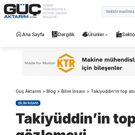
Ana Sayfa
Dergilik
Ürünler
Sektö
Güç Aktarım
>
Blog
>
Bilim İnsanı
>
Takiyüddin’in top atı
BILIM İNSANI
Takiyüddin’in top 