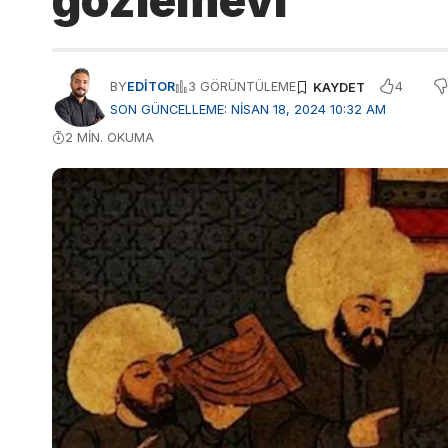
gözlemevi
4
BY
EDITOR
3 GÖRÜNTÜLEME
SON GÜNCELLEME: NISAN 18, 2024 10:32 AM
2 MIN. OKUMA