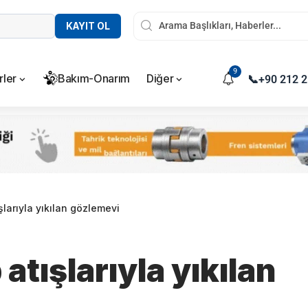
KAYIT OL
9
rler
Bakım-Onarım
Diğer
📞
+90 212 2
şlarıyla yıkılan gözlemevi
atışlarıyla yıkılan