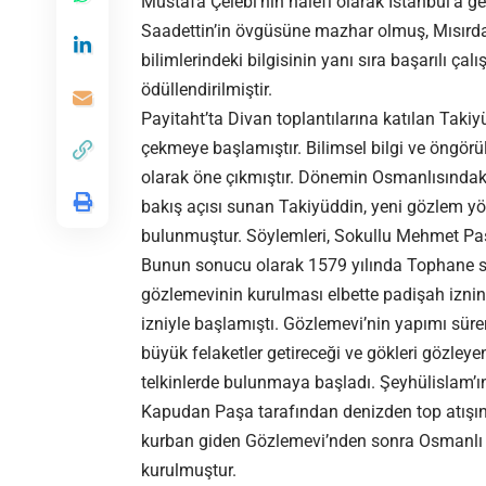
Mustafa Çelebi’nin halefi olarak İstanbul’a g
Saadettin’in övgüsüne mazhar olmuş, Mısırda
bilimlerindeki bilgisinin yanı sıra başarılı ça
ödüllendirilmiştir.
Payitaht’ta Divan toplantılarına katılan Takiyü
çekmeye başlamıştır. Bilimsel bilgi ve öngörüle
olarak öne çıkmıştır. Dönemin Osmanlısındaki 
bakış açısı sunan Takiyüddin, yeni gözlem yö
bulunmuştur. Söylemleri, Sokullu Mehmet Paşa
Bunun sonucu olarak 1579 yılında Tophane sırt
gözlemevinin kurulması elbette padişah iznine
izniyle başlamıştı. Gözlemevi’nin yapımı sür
büyük felaketler getireceği ve gökleri gözle
telkinlerde bulunmaya başladı. Şeyhülislam’ın
Kapudan Paşa tarafından denizden top atışına 
kurban giden Gözlemevi’nden sonra Osmanlı t
kurulmuştur.