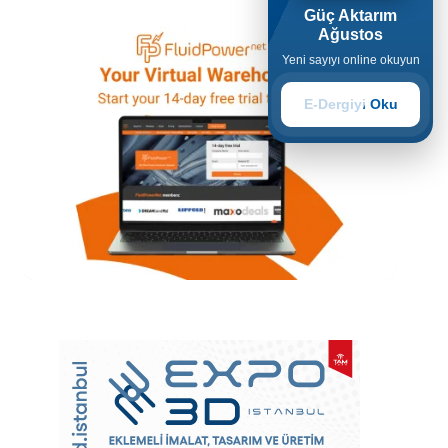
Güç Aktarım
Ağustos
Yeni sayıyı online okuyun
E-Dergiyi Oku